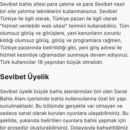
Sevibet bahis sitesi para çekme ve para
Sevibet nasıl
bir site
yatırma tekniklerini kullanmalısınız. Sevibet
Türkiye ile ilgili olarak, Türkiye pazarı ile ilgili olarak
"hizmet verilebilir web sitesi" terimini kullanabiliriz. Tüm
olumsuz görüş ve görüşlere, yani kanunların zorunlu
kıldığı olumsuz görüş, görüş ve programlara rağmen,
Türkiye pazarında belirtildiği gibi, yeni giriş adresi ile
hizmet kesintiye uğramadan sunmaya devam ediyoruz.
Türk kullanıcılar 18 yaşından büyük olmalıdır.
Sevibet Üyelik
Sevibet üyelik büyük bahis alanlarından biri olan Sanal
Bahis Alanı içerisinde bahis kullanıcılarına özel bir yapı
sunulmaktadır. Bu bölümde gerçekte var olmayan ve
sadece sanal olarak kurulan oyunlara ulaşabilirsiniz. Bu
şekilde, yukarıda belirtilen oyunlara bahis yapmak için
bir prosedür oluşturabilirsiniz. Dolayısıyla bahsettiğimiz