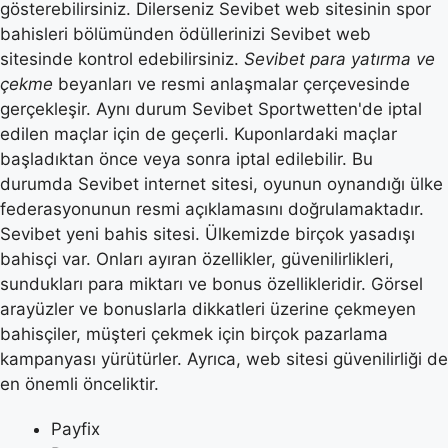
gösterebilirsiniz. Dilerseniz Sevibet web sitesinin spor
bahisleri bölümünden ödüllerinizi Sevibet web
sitesinde kontrol edebilirsiniz.
Sevibet para yatırma ve
çekme
beyanları ve resmi anlaşmalar çerçevesinde
gerçekleşir. Aynı durum Sevibet Sportwetten'de iptal
edilen maçlar için de geçerli. Kuponlardaki maçlar
başladıktan önce veya sonra iptal edilebilir. Bu
durumda Sevibet internet sitesi, oyunun oynandığı ülke
federasyonunun resmi açıklamasını doğrulamaktadır.
Sevibet yeni bahis sitesi. Ülkemizde birçok yasadışı
bahisçi var. Onları ayıran özellikler, güvenilirlikleri,
sundukları para miktarı ve bonus özellikleridir. Görsel
arayüzler ve bonuslarla dikkatleri üzerine çekmeyen
bahisçiler, müşteri çekmek için birçok pazarlama
kampanyası yürütürler. Ayrıca, web sitesi güvenilirliği de
en önemli önceliktir.
Payfix