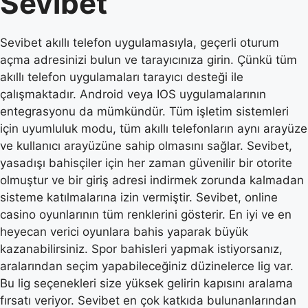
Sevibet
Sevibet akıllı telefon uygulamasıyla, geçerli oturum
açma adresinizi bulun ve tarayıcınıza girin. Çünkü tüm
akıllı telefon uygulamaları tarayıcı desteği ile
çalışmaktadır. Android veya IOS uygulamalarının
entegrasyonu da mümkündür. Tüm işletim sistemleri
için uyumluluk modu, tüm akıllı telefonların aynı arayüze
ve kullanıcı arayüzüne sahip olmasını sağlar. Sevibet,
yasadışı bahisçiler için her zaman güvenilir bir otorite
olmuştur ve bir giriş adresi indirmek zorunda kalmadan
sisteme katılmalarına izin vermiştir. Sevibet, online
casino oyunlarının tüm renklerini gösterir. En iyi ve en
heyecan verici oyunlara bahis yaparak büyük
kazanabilirsiniz. Spor bahisleri yapmak istiyorsanız,
aralarından seçim yapabileceğiniz düzinelerce lig var.
Bu lig seçenekleri size yüksek gelirin kapısını aralama
fırsatı veriyor. Sevibet en çok katkıda bulunanlarından