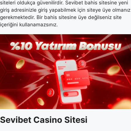
siteleri oldukça güvenilirdir. Sevibet bahis sitesine yeni
giriş adresinizle giriş yapabilmek için siteye üye olmanız
gerekmektedir. Bir bahis sitesine üye değilseniz site
içeriğini kullanamazsınız.
Sevibet Casino Sitesi