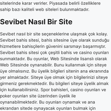
sitelerinde karar verirler. Piyasada belirli özelliklere
sahip bazı kaliteli web siteleri bulunmaktadır.
Sevibet Nasıl Bir Site
Sevibet nasıl bir site seçeneklerine ulaşmak çok kolay.
Sevibet bahis sitesi, bahis sitesine üye olarak sunduğu
hizmetlere bahisçilerin güvenini sarsmayı başarmıştır.
Sevibet bahis sitesi çok çeşitli bahis ve casino oyunları
sunmaktadır. Bu oyunlar, Web Sitesinde lisanslı olarak
Web Sitesinde oynanabilir. Bunu kullanmak için siteye
üye olmalısınız. Bu üyelik bilgileri sitenin ana ekranında
yer almaktadır. Siteye üye olmak için bilgilerinizi siteye
girmeniz gerekmektedir. Bu bilgileri siteye üyelik almak
için kullanabilirsiniz. Spor bahisleri, casino oyunları ve
poker oyunları site üzerinden üyelik ile
oynanabilmektedir. Bu oyunları oynamak ve ana
ekrandan sitede oynayacak oyunları bulmak için