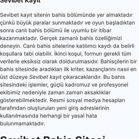
Sevibet Kayıt
Sevibet kayıt sitenin bahis bölümünde yer almaktadır
çünkü büyük paralar sunmaktadır ve oyun başladıktan
sonra canlı bahis bölümü ile uyumlu bir itibar
kazanmaktadır. Gerçek zamanlı bahis özelliğimizi
deneyin. Canlı bahis sitelerine katılımcı kaydı da belirli
koşullara tabi olabilir. İkinci koşul, formun gerekli tüm
verilerle eksiksiz olarak doldurulmasıdır. Bahisçilerin bir
bahis sitesinde aradıkları ilk kriter, kazançlarını nasıl en
üst düzeye
Sevibet kayıt
çıkaracaklarıdır. Bu bahis
sitesindeki işlemler, güçlü kadromuz ve profesyonel
ekibimiz nedeniyle zaman zaman aksaklıklar
gösterebilmektedir. Resmi sosyal medya hesapları
tarafından oluşturulan yeni giriş adreslerinin
kullanılmasında herhangi bir yasal hata
bulunmamaktadır.