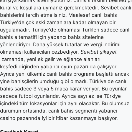
karşıya kalmak istemiyorsanız, bahis sitesinin belirlediği
kural ve koşullara uymanız gerekmektedir. Sevibet canlı
bahislerini tercih etmelisiniz. Maalesef canlı bahis
Türkiye'de çok eski zamanlara kadar olmayan bir
uygulamadır. Türkiye'de olmaması Türkleri sadece canlı
bahis alternatifi için yabancı bahis sitelerine
yönlendiriyor. Daha yüksek tutarlar ve vergi indirimi
olmaması kullanıcıları cezbediyor.
Sevibet şikayet
zamanda, yeni ek gelir ve eğlence alanları
keşfedildiğinden yabancı oyun pazarı da çalışıyor.
Ayrıca yeni ülkemiz canlı bahis programı başlattı ancak
yine bahisçilerin umduğu gibi olmadı. Türkiye'de canlı
bahis sadece 3 veya 5 maça karar veriyor. Bu oyunlar
sadece futbol oyunlarıdır. Ayrıca sayı az ise Türkiye
içindeki tüm lokasyonlar için aynı olacaktır. Bu olumsuz
durumun ortasında, canlı bahis segmenti yabancı
casino pazarında iyi bir itibar kazanmaya başlıyor.