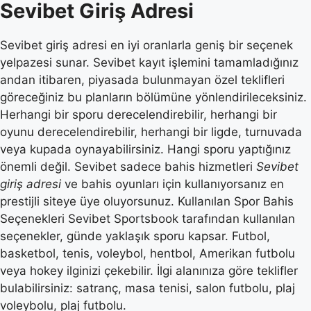
Sevibet Giriş Adresi
Sevibet giriş adresi en iyi oranlarla geniş bir seçenek
yelpazesi sunar. Sevibet kayıt işlemini tamamladığınız
andan itibaren, piyasada bulunmayan özel teklifleri
göreceğiniz bu planların bölümüne yönlendirileceksiniz.
Herhangi bir sporu derecelendirebilir, herhangi bir
oyunu derecelendirebilir, herhangi bir ligde, turnuvada
veya kupada oynayabilirsiniz. Hangi sporu yaptığınız
önemli değil. Sevibet sadece bahis hizmetleri
Sevibet
giriş adresi
ve bahis oyunları için kullanıyorsanız en
prestijli siteye üye oluyorsunuz. Kullanılan Spor Bahis
Seçenekleri Sevibet Sportsbook tarafından kullanılan
seçenekler, günde yaklaşık sporu kapsar. Futbol,
basketbol, tenis, voleybol, hentbol, Amerikan futbolu
veya hokey ilginizi çekebilir. İlgi alanınıza göre teklifler
bulabilirsiniz: satranç, masa tenisi, salon futbolu, plaj
voleybolu, plaj futbolu.