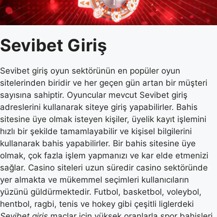
Sevibet Giriş
Sevibet giriş oyun sektörünün en popüler oyun
sitelerinden biridir ve her geçen gün artan bir müşteri
sayısına sahiptir. Oyuncular mevcut Sevibet giriş
adreslerini kullanarak siteye giriş yapabilirler. Bahis
sitesine üye olmak isteyen kişiler, üyelik kayıt işlemini
hızlı bir şekilde tamamlayabilir ve kişisel bilgilerini
kullanarak bahis yapabilirler. Bir bahis sitesine üye
olmak, çok fazla işlem yapmanızı ve kar elde etmenizi
sağlar. Casino siteleri uzun süredir casino sektöründe
yer almakta ve mükemmel seçimleri kullanıcıların
yüzünü güldürmektedir. Futbol, basketbol, voleybol,
hentbol, ragbi, tenis ve hokey gibi çeşitli liglerdeki
Sevibet giriş
maçlar için yüksek oranlarla spor bahisleri