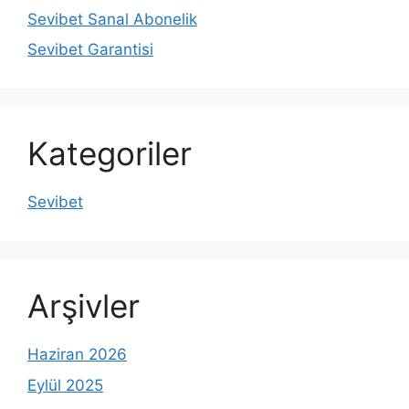
Sevibet Sanal Abonelik
Sevibet Garantisi
Kategoriler
Sevibet
Arşivler
Haziran 2026
Eylül 2025