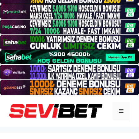
İçeriğe
atla
Menü