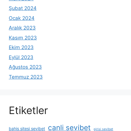
Şubat 2024
Ocak 2024
Aralık 2023
Kasım 2023
Ekim 2023
Eylül 2023
Ağustos 2023
Temmuz 2023
Etiketler
canli sevibet
bahis sitesi sevibet
girisi sevibet