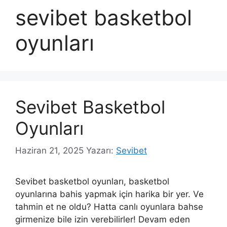
sevibet basketbol
oyunları
Sevibet Basketbol
Oyunları
Haziran 21, 2025
Yazarı:
Sevibet
Sevibet basketbol oyunları, basketbol
oyunlarına bahis yapmak için harika bir yer. Ve
tahmin et ne oldu? Hatta canlı oyunlara bahse
girmenize bile izin verebilirler! Devam eden