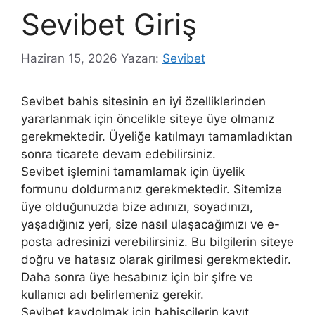
Sevibet Giriş
Haziran 15, 2026
Yazarı:
Sevibet
Sevibet bahis sitesinin en iyi özelliklerinden
yararlanmak için öncelikle siteye üye olmanız
gerekmektedir. Üyeliğe katılmayı tamamladıktan
sonra ticarete devam edebilirsiniz.
Sevibet işlemini tamamlamak için üyelik
formunu doldurmanız gerekmektedir. Sitemize
üye olduğunuzda bize adınızı, soyadınızı,
yaşadığınız yeri, size nasıl ulaşacağımızı ve e-
posta adresinizi verebilirsiniz. Bu bilgilerin siteye
doğru ve hatasız olarak girilmesi gerekmektedir.
Daha sonra üye hesabınız için bir şifre ve
kullanıcı adı belirlemeniz gerekir.
Sevibet kaydolmak için bahisçilerin kayıt