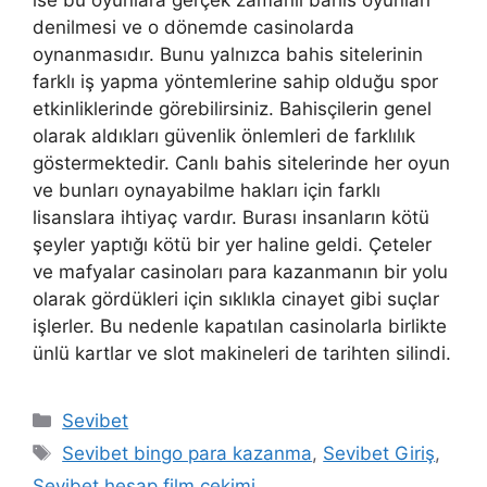
ise bu oyunlara gerçek zamanlı bahis oyunları
denilmesi ve o dönemde casinolarda
oynanmasıdır. Bunu yalnızca bahis sitelerinin
farklı iş yapma yöntemlerine sahip olduğu spor
etkinliklerinde görebilirsiniz. Bahisçilerin genel
olarak aldıkları güvenlik önlemleri de farklılık
göstermektedir. Canlı bahis sitelerinde her oyun
ve bunları oynayabilme hakları için farklı
lisanslara ihtiyaç vardır. Burası insanların kötü
şeyler yaptığı kötü bir yer haline geldi. Çeteler
ve mafyalar casinoları para kazanmanın bir yolu
olarak gördükleri için sıklıkla cinayet gibi suçlar
işlerler. Bu nedenle kapatılan casinolarla birlikte
ünlü kartlar ve slot makineleri de tarihten silindi.
Kategoriler
Sevibet
Etiketler
Sevibet bingo para kazanma
,
Sevibet Giriş
,
Sevibet hesap film çekimi