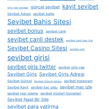
kayit sevibet
güncel sevibet
giris yap sevibet
Sevibet Adresi
sevibet bahis
Sevibet Bahis Sitesi
sevibet bonus
sevibet canli
sevibet canli destek
sevibet canli maç izle
Sevibet Casino Sitesi
sevibet com
sevibet girisi
sevibet giris twitter
sevibet giris yap
Sevibet Giriş
Sevibet Giriş Adresi
Sevibet Güncel
sevibet instagram
Sevibet Güncel Adresi
sevibet maç izle
Sevibet Kayıt
sevibet kaç oldu
sevibet maç izleme
sevibet müşteri hizmetleri
Sevibet Nasıl Bir Site
sevibet para yatirma