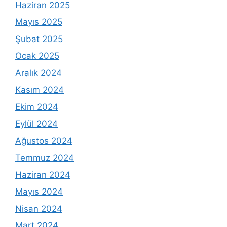
Haziran 2025
Mayıs 2025
Şubat 2025
Ocak 2025
Aralık 2024
Kasım 2024
Ekim 2024
Eylül 2024
Ağustos 2024
Temmuz 2024
Haziran 2024
Mayıs 2024
Nisan 2024
Mart 2024