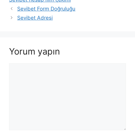
Sevibet Form Doğruluğu
Sevibet Adresi
Yorum yapın
Yorum