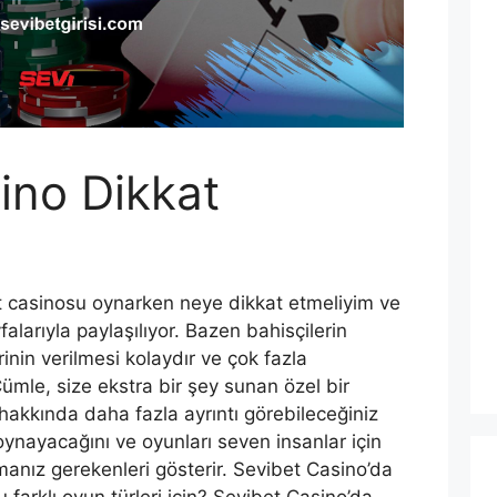
ino Dikkat
t casinosu oynarken neye dikkat etmeliyim ve
falarıyla paylaşılıyor. Bazen bahisçilerin
erinin verilmesi kolaydır ve çok fazla
mle, size ekstra bir şey sunan özel bir
 hakkında daha fazla ayrıntı görebileceğiniz
oynayacağını ve oyunları seven insanlar için
manız gerekenleri gösterir. Sevibet Casino’da
u farklı oyun türleri için? Sevibet Casino’da