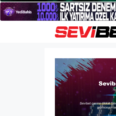
İçeriğe
atla