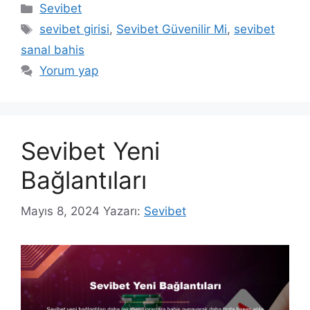
Kategoriler
Sevibet
Etiketler
sevibet girisi
,
Sevibet Güvenilir Mi
,
sevibet
sanal bahis
Yorum yap
Sevibet Yeni
Bağlantıları
Mayıs 8, 2024
Yazarı:
Sevibet