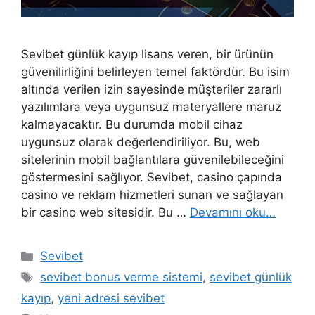
Sevibet günlük kayıp lisans veren, bir ürünün
güvenilirliğini belirleyen temel faktördür. Bu isim
altında verilen izin sayesinde müşteriler zararlı
yazılımlara veya uygunsuz materyallere maruz
kalmayacaktır. Bu durumda mobil cihaz
uygunsuz olarak değerlendiriliyor. Bu, web
sitelerinin mobil bağlantılara güvenilebileceğini
göstermesini sağlıyor. Sevibet, casino çapında
casino ve reklam hizmetleri sunan ve sağlayan
bir casino web sitesidir. Bu …
Devamını oku…
Kategoriler
Sevibet
Etiketler
sevibet bonus verme sistemi
,
sevibet günlük
kayıp
,
yeni adresi sevibet