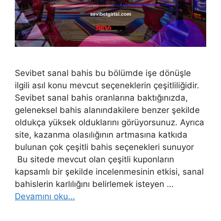
Sevibet sanal bahis bu bölümde işe dönüşle
ilgili asıl konu mevcut seçeneklerin çeşitliliğidir.
Sevibet sanal bahis oranlarına baktığınızda,
geleneksel bahis alanındakilere benzer şekilde
oldukça yüksek olduklarını görüyorsunuz. Ayrıca
site, kazanma olasılığının artmasına katkıda
bulunan çok çeşitli bahis seçenekleri sunuyor
Bu sitede mevcut olan çeşitli kuponların
kapsamlı bir şekilde incelenmesinin etkisi, sanal
bahislerin karlılığını belirlemek isteyen …
Devamını oku…