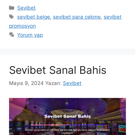
Kategoriler
Sevibet
Etiketler
sevibet belge
,
sevibet para çekme
,
sevibet
promosyon
Yorum yap
Sevibet Sanal Bahis
Mayıs 9, 2024
Yazarı:
Sevibet