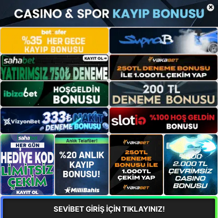
×
SEVİBET GİRİŞ İÇİN TIKLAYINIZ!