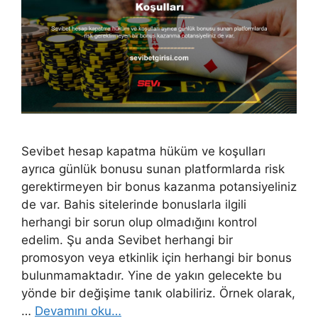
Sevibet hesap kapatma hüküm ve koşulları
ayrıca günlük bonusu sunan platformlarda risk
gerektirmeyen bir bonus kazanma potansiyeliniz
de var. Bahis sitelerinde bonuslarla ilgili
herhangi bir sorun olup olmadığını kontrol
edelim. Şu anda Sevibet herhangi bir
promosyon veya etkinlik için herhangi bir bonus
bulunmamaktadır. Yine de yakın gelecekte bu
yönde bir değişime tanık olabiliriz. Örnek olarak,
…
Devamını oku…