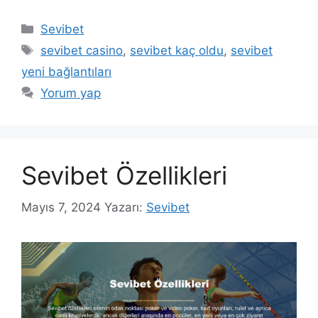
Kategoriler
Sevibet
Etiketler
sevibet casino
,
sevibet kaç oldu
,
sevibet
yeni bağlantıları
Yorum yap
Sevibet Özellikleri
Mayıs 7, 2024
Yazarı:
Sevibet