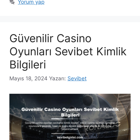
Yorum yap
Güvenilir Casino
Oyunları Sevibet Kimlik
Bilgileri
Mayıs 18, 2024
Yazarı:
Sevibet