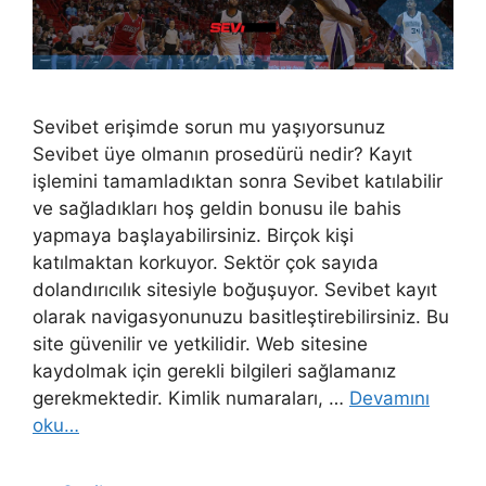
Sevibet erişimde sorun mu yaşıyorsunuz
Sevibet üye olmanın prosedürü nedir? Kayıt
işlemini tamamladıktan sonra Sevibet katılabilir
ve sağladıkları hoş geldin bonusu ile bahis
yapmaya başlayabilirsiniz. Birçok kişi
katılmaktan korkuyor. Sektör çok sayıda
dolandırıcılık sitesiyle boğuşuyor. Sevibet kayıt
olarak navigasyonunuzu basitleştirebilirsiniz. Bu
site güvenilir ve yetkilidir. Web sitesine
kaydolmak için gerekli bilgileri sağlamanız
gerekmektedir. Kimlik numaraları, …
Devamını
oku…