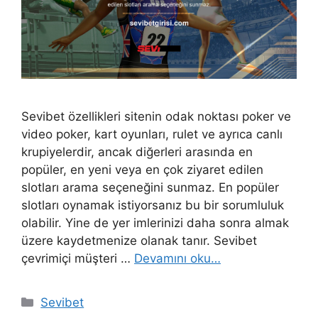
Sevibet özellikleri sitenin odak noktası poker ve
video poker, kart oyunları, rulet ve ayrıca canlı
krupiyelerdir, ancak diğerleri arasında en
popüler, en yeni veya en çok ziyaret edilen
slotları arama seçeneğini sunmaz. En popüler
slotları oynamak istiyorsanız bu bir sorumluluk
olabilir. Yine de yer imlerinizi daha sonra almak
üzere kaydetmenize olanak tanır. Sevibet
çevrimiçi müşteri …
Devamını oku…
Kategoriler
Sevibet