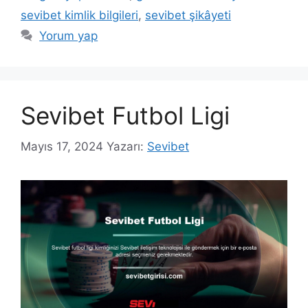
sevibet kimlik bilgileri
,
sevibet şikâyeti
Yorum yap
Sevibet Futbol Ligi
Mayıs 17, 2024
Yazarı:
Sevibet