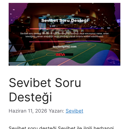
Sevibet Soru
Desteği
Haziran 11, 2026
Yazarı:
Sevibet
Sevibet soru desteği Sevibet ile ilgili herhangi