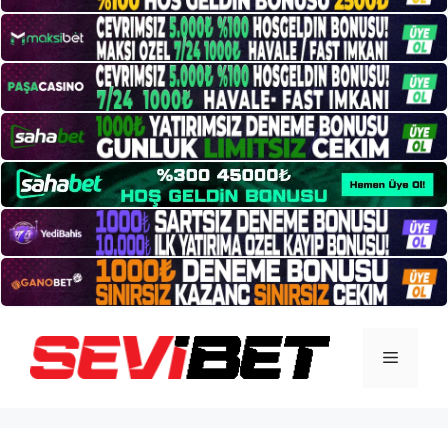
İçeriğe
atla
Menü