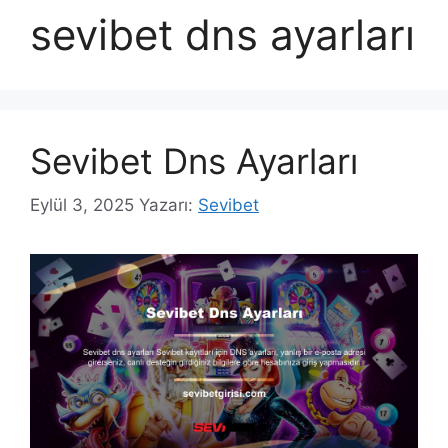
sevibet dns ayarları
Sevibet Dns Ayarları
Eylül 3, 2025
Yazarı:
Sevibet