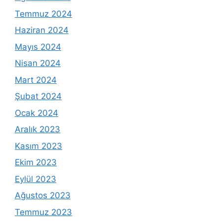
Temmuz 2024
Haziran 2024
Mayıs 2024
Nisan 2024
Mart 2024
Şubat 2024
Ocak 2024
Aralık 2023
Kasım 2023
Ekim 2023
Eylül 2023
Ağustos 2023
Temmuz 2023