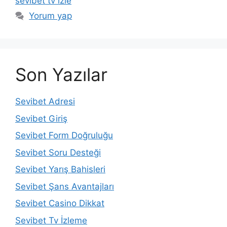
sevibet tv izle
Yorum yap
Son Yazılar
Sevibet Adresi
Sevibet Giriş
Sevibet Form Doğruluğu
Sevibet Soru Desteği
Sevibet Yarış Bahisleri
Sevibet Şans Avantajları
Sevibet Casino Dikkat
Sevibet Tv İzleme