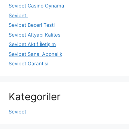
Sevibet Casino Oynama
Sevibet
Sevibet Beceri Testi
Sevibet Altyapı Kalitesi
Sevibet Aktif İletişim
Sevibet Sanal Abonelik
Sevibet Garantisi
Kategoriler
Sevibet