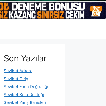
Son Yazılar
Sevibet Adresi
Sevibet Giriş
Sevibet Form Doğruluğu
Sevibet Soru Desteği
Sevibet Yarış Bahisleri