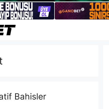
t
atif Bahisler