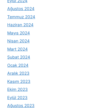
Eylül 2024
Ağustos 2024
Temmuz 2024
Haziran 2024
Mayıs 2024
Nisan 2024
Mart 2024
Şubat 2024
Ocak 2024
Aralık 2023
Kasım 2023
Ekim 2023
Eylül 2023
Ağustos 2023