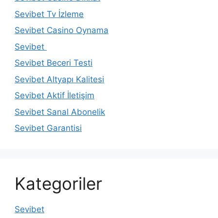
Sevibet Tv İzleme
Sevibet Casino Oynama
Sevibet
Sevibet Beceri Testi
Sevibet Altyapı Kalitesi
Sevibet Aktif İletişim
Sevibet Sanal Abonelik
Sevibet Garantisi
Kategoriler
Sevibet