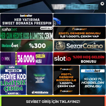
×
SEVİBET GİRİŞ İÇİN TIKLAYINIZ!