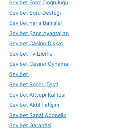
Sevibet Form Doğruluğu
Sevibet Soru Desteği
Sevibet Yarış Bahisleri
Sevibet Şans Avantajları
Sevibet Casino Dikkat
Sevibet Tv İzleme
Sevibet Casino Oynama
Sevibet
Sevibet Beceri Testi
Sevibet Altyapı Kalitesi
Sevibet Aktif İletişim
Sevibet Sanal Abonelik
Sevibet Garantisi