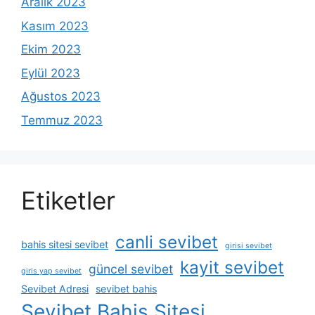
Aralık 2023
Kasım 2023
Ekim 2023
Eylül 2023
Ağustos 2023
Temmuz 2023
Etiketler
canli sevibet
bahis sitesi sevibet
girisi sevibet
kayit sevibet
güncel sevibet
giris yap sevibet
Sevibet Adresi
sevibet bahis
Sevibet Bahis Sitesi