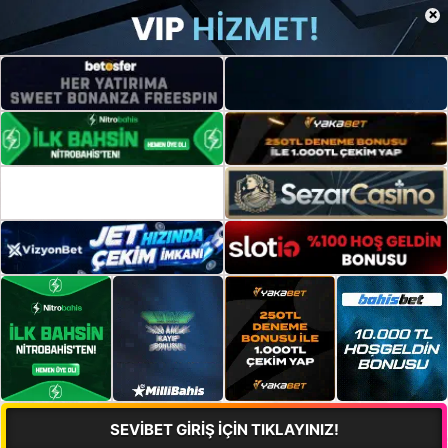
×
SEVİBET GİRİŞ İÇİN TIKLAYINIZ!