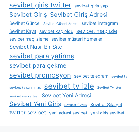
sevibet giris twitter
sevibet giris yap
Sevibet Giriş
Sevibet Giriş Adresi
Sevibet Güncel
sevibet instagram
Sevibet Güncel Adresi
sevibet maç izle
Sevibet Kayıt
sevibet kaç oldu
sevibet maç izleme
sevibet müşteri hizmetleri
Sevibet Nasıl Bir Site
sevibet para yatirma
sevibet para çekme
sevibet promosyon
sevibet telegram
sevibet tv
sevibet tv izle
sevibet tv canli maç
Sevibet Twitter
Sevibet Yeni Adresi
sevibet web sitesi
Sevibet Yeni Giriş
Sevibet Şikayet
Sevibet Üyelik
twitter sevibet
yeni adresi sevibet
yeni giris sevibet