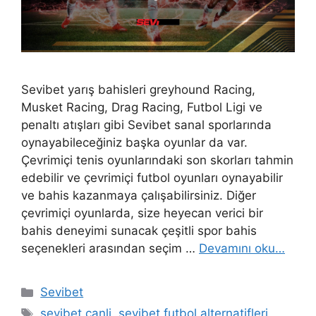
Sevibet yarış bahisleri greyhound Racing,
Musket Racing, Drag Racing, Futbol Ligi ve
penaltı atışları gibi Sevibet sanal sporlarında
oynayabileceğiniz başka oyunlar da var.
Çevrimiçi tenis oyunlarındaki son skorları tahmin
edebilir ve çevrimiçi futbol oyunları oynayabilir
ve bahis kazanmaya çalışabilirsiniz. Diğer
çevrimiçi oyunlarda, size heyecan verici bir
bahis deneyimi sunacak çeşitli spor bahis
seçenekleri arasından seçim …
Devamını oku…
Kategoriler
Sevibet
Etiketler
sevibet canli
,
sevibet futbol alternatifleri
,