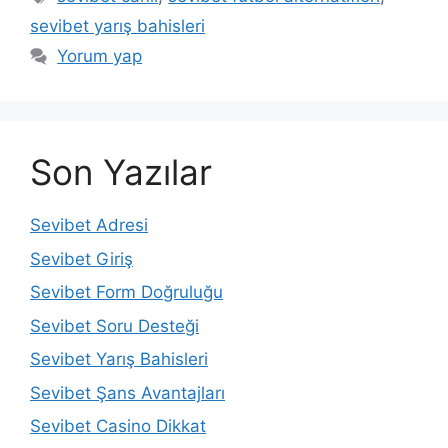
sevibet yarış bahisleri
Yorum yap
Son Yazılar
Sevibet Adresi
Sevibet Giriş
Sevibet Form Doğruluğu
Sevibet Soru Desteği
Sevibet Yarış Bahisleri
Sevibet Şans Avantajları
Sevibet Casino Dikkat