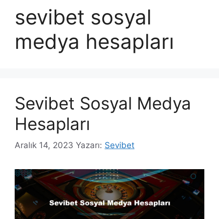
sevibet sosyal
medya hesapları
Sevibet Sosyal Medya
Hesapları
Aralık 14, 2023
Yazarı:
Sevibet