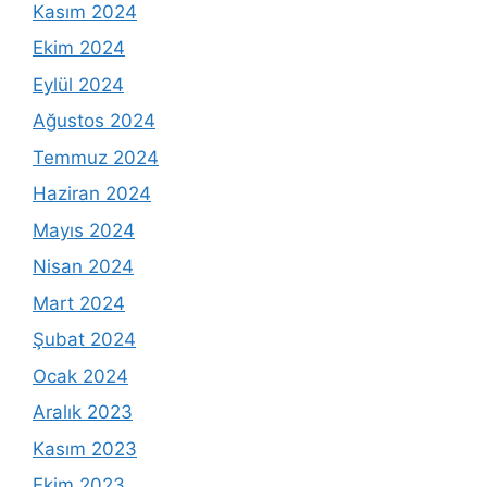
Kasım 2024
Ekim 2024
Eylül 2024
Ağustos 2024
Temmuz 2024
Haziran 2024
Mayıs 2024
Nisan 2024
Mart 2024
Şubat 2024
Ocak 2024
Aralık 2023
Kasım 2023
Ekim 2023