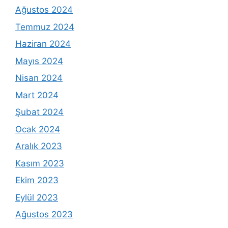
Ağustos 2024
Temmuz 2024
Haziran 2024
Mayıs 2024
Nisan 2024
Mart 2024
Şubat 2024
Ocak 2024
Aralık 2023
Kasım 2023
Ekim 2023
Eylül 2023
Ağustos 2023