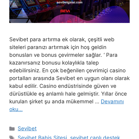
Sevibet para artırma ek olarak, çeşitli web
siteleri paranızı artırmak için hoş geldin
bonusları ve bonus çevirmeler sağlar. ‘ Para
kazanırsanız bonusu kolaylıkla talep
edebilirsiniz. En çok beğenilen çevrimiçi casino
portalları arasında Sevibet en uygun olanı olarak
kabul edilir. Casino endüstrisinde güven ve
dürüstlükle eş anlamlı hale gelmiştir. Yıllar önce
kurulan şirket şu anda mükemmel …
Devamını
oku…
Kategoriler
Sevibet
Etiketler
Sevibet Bahis Sitesi
,
sevibet canlı destek