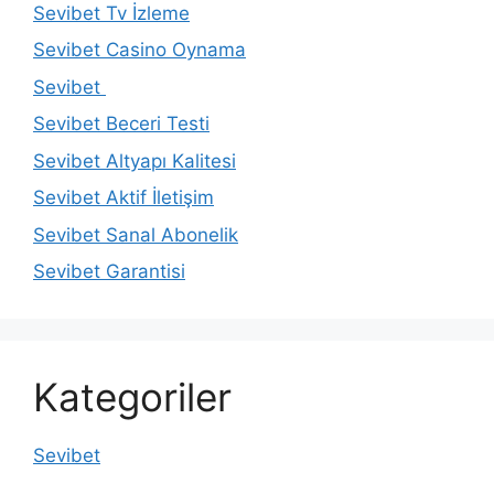
Sevibet Tv İzleme
Sevibet Casino Oynama
Sevibet
Sevibet Beceri Testi
Sevibet Altyapı Kalitesi
Sevibet Aktif İletişim
Sevibet Sanal Abonelik
Sevibet Garantisi
Kategoriler
Sevibet