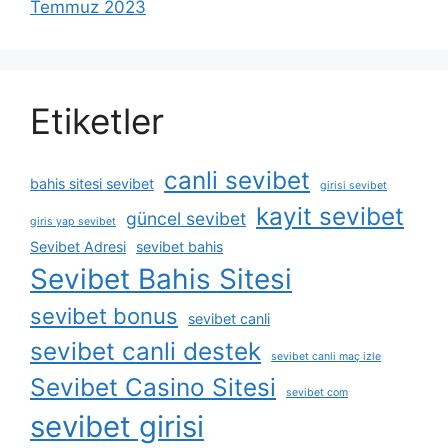
Temmuz 2023
Etiketler
canli sevibet
bahis sitesi sevibet
girisi sevibet
kayit sevibet
güncel sevibet
giris yap sevibet
Sevibet Adresi
sevibet bahis
Sevibet Bahis Sitesi
sevibet bonus
sevibet canli
sevibet canli destek
sevibet canli maç izle
Sevibet Casino Sitesi
sevibet com
sevibet girisi