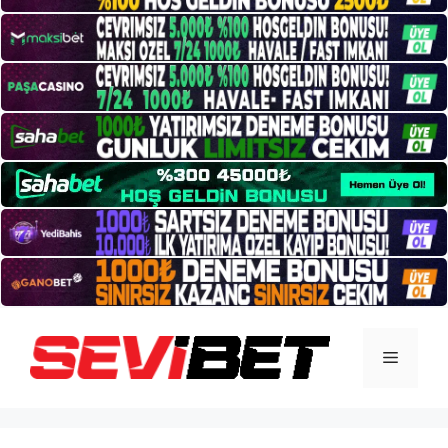
İçeriğe
atla
Menü