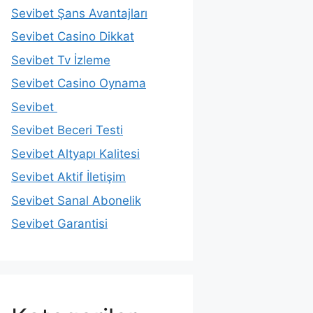
Sevibet Şans Avantajları
Sevibet Casino Dikkat
Sevibet Tv İzleme
Sevibet Casino Oynama
Sevibet
Sevibet Beceri Testi
Sevibet Altyapı Kalitesi
Sevibet Aktif İletişim
Sevibet Sanal Abonelik
Sevibet Garantisi