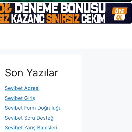
Son Yazılar
Sevibet Adresi
Sevibet Giriş
Sevibet Form Doğruluğu
Sevibet Soru Desteği
Sevibet Yarış Bahisleri