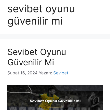
sevibet oyunu
güvenilir mi
Sevibet Oyunu
Güvenilir Mi
Şubat 16, 2024
Yazarı:
Sevibet