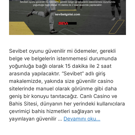
Sevibet oyunu güvenilir mi ödemeler, gerekli
belge ve belgelerin istenmemesi durumunda
yoğunluğa bağlı olarak 15 dakika ile 2 saat
arasında yapılacaktır. “Sevibet” adlı giriş
makalemizde, yakında size güvenilir casino
sitelerinde manuel olarak görünme gibi daha
geniş bir konuyu tanıtacağız. Canlı Casino ve
Bahis Sitesi, dünyanın her yerindeki kullanıcılara
çevrimiçi bahis hizmetleri sağlayan ve
yayınlayan güvenilir …
Devamını oku…