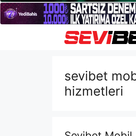
İçeriğe
atla
sevibet mob
hizmetleri
Sevibet Mobil