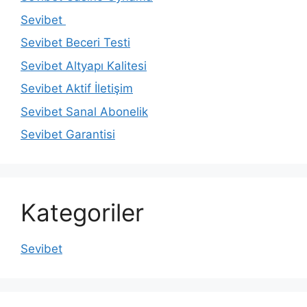
Sevibet
Sevibet Beceri Testi
Sevibet Altyapı Kalitesi
Sevibet Aktif İletişim
Sevibet Sanal Abonelik
Sevibet Garantisi
Kategoriler
Sevibet