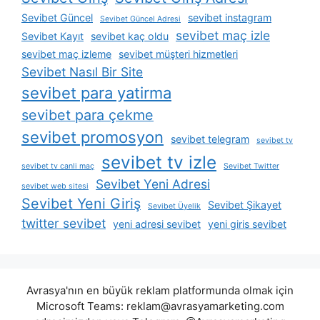
Sevibet Güncel
sevibet instagram
Sevibet Güncel Adresi
sevibet maç izle
Sevibet Kayıt
sevibet kaç oldu
sevibet maç izleme
sevibet müşteri hizmetleri
Sevibet Nasıl Bir Site
sevibet para yatirma
sevibet para çekme
sevibet promosyon
sevibet telegram
sevibet tv
sevibet tv izle
sevibet tv canli maç
Sevibet Twitter
Sevibet Yeni Adresi
sevibet web sitesi
Sevibet Yeni Giriş
Sevibet Şikayet
Sevibet Üyelik
twitter sevibet
yeni adresi sevibet
yeni giris sevibet
Avrasya'nın en büyük reklam platformunda olmak için
Microsoft Teams:
reklam@avrasyamarketing.com