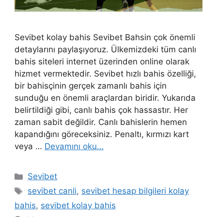
Sevibet kolay bahis Sevibet Bahsin çok önemli
detaylarını paylaşıyoruz. Ülkemizdeki tüm canlı
bahis siteleri internet üzerinden online olarak
hizmet vermektedir. Sevibet hızlı bahis özelliği,
bir bahisçinin gerçek zamanlı bahis için
sunduğu en önemli araçlardan biridir. Yukarıda
belirtildiği gibi, canlı bahis çok hassastır. Her
zaman sabit değildir. Canlı bahislerin hemen
kapandığını göreceksiniz. Penaltı, kırmızı kart
veya …
Devamını oku…
Kategoriler
Sevibet
Etiketler
sevibet canli
,
sevibet hesap bilgileri kolay
bahis
,
sevibet kolay bahis