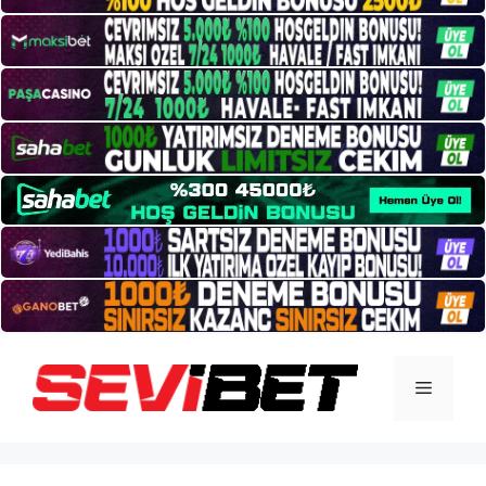
İçeriğe
atla
Menü