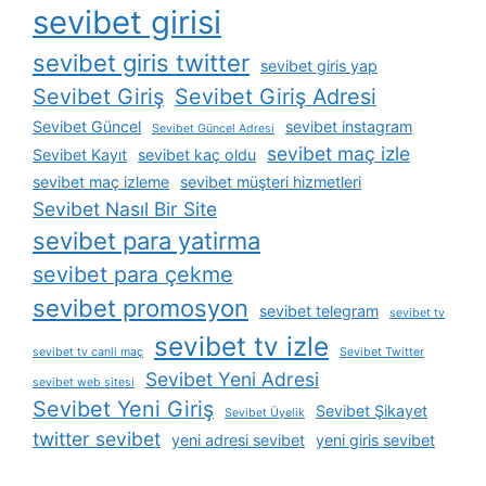
sevibet girisi
sevibet giris twitter
sevibet giris yap
Sevibet Giriş
Sevibet Giriş Adresi
Sevibet Güncel
sevibet instagram
Sevibet Güncel Adresi
sevibet maç izle
Sevibet Kayıt
sevibet kaç oldu
sevibet maç izleme
sevibet müşteri hizmetleri
Sevibet Nasıl Bir Site
sevibet para yatirma
sevibet para çekme
sevibet promosyon
sevibet telegram
sevibet tv
sevibet tv izle
sevibet tv canli maç
Sevibet Twitter
Sevibet Yeni Adresi
sevibet web sitesi
Sevibet Yeni Giriş
Sevibet Şikayet
Sevibet Üyelik
twitter sevibet
yeni adresi sevibet
yeni giris sevibet