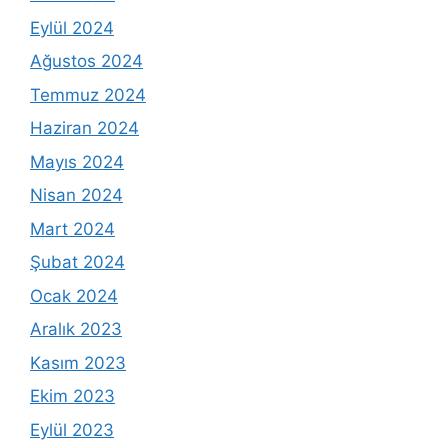
Eylül 2024
Ağustos 2024
Temmuz 2024
Haziran 2024
Mayıs 2024
Nisan 2024
Mart 2024
Şubat 2024
Ocak 2024
Aralık 2023
Kasım 2023
Ekim 2023
Eylül 2023