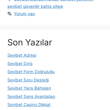
sevibet güvenilir bahis sitesi
Yorum yap
Son Yazılar
Sevibet Adresi
Sevibet Giriş
Sevibet Form Doğruluğu
Sevibet Soru Desteği
Sevibet Yarış Bahisleri
Sevibet Şans Avantajları
Sevibet Casino Dikkat