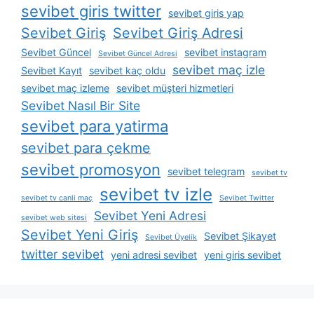
sevibet giris twitter
sevibet giris yap
Sevibet Giriş
Sevibet Giriş Adresi
Sevibet Güncel
sevibet instagram
Sevibet Güncel Adresi
sevibet maç izle
Sevibet Kayıt
sevibet kaç oldu
sevibet maç izleme
sevibet müşteri hizmetleri
Sevibet Nasıl Bir Site
sevibet para yatirma
sevibet para çekme
sevibet promosyon
sevibet telegram
sevibet tv
sevibet tv izle
sevibet tv canli maç
Sevibet Twitter
Sevibet Yeni Adresi
sevibet web sitesi
Sevibet Yeni Giriş
Sevibet Şikayet
Sevibet Üyelik
twitter sevibet
yeni adresi sevibet
yeni giris sevibet