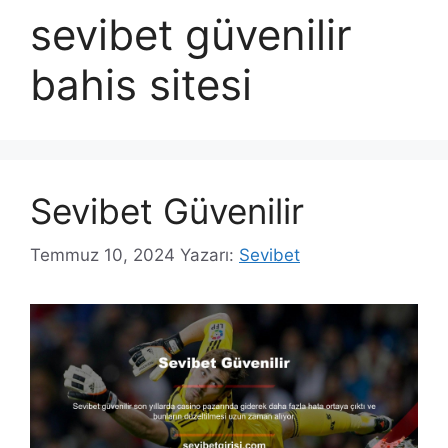
sevibet güvenilir
bahis sitesi
Sevibet Güvenilir
Temmuz 10, 2024
Yazarı:
Sevibet