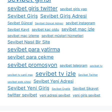
sevibet giris twitter
sevibet giris yap
Sevibet Giriş
Sevibet Giriş Adresi
Sevibet Güncel
sevibet instagram
Sevibet Güncel Adresi
sevibet maç izle
Sevibet Kayıt
sevibet kaç oldu
sevibet maç izleme
sevibet müşteri hizmetleri
Sevibet Nasıl Bir Site
sevibet para yatirma
sevibet para çekme
sevibet promosyon
sevibet telegram
sevibet tv
sevibet tv izle
sevibet tv canli maç
Sevibet Twitter
Sevibet Yeni Adresi
sevibet web sitesi
Sevibet Yeni Giriş
Sevibet Şikayet
Sevibet Üyelik
twitter sevibet
yeni adresi sevibet
yeni giris sevibet