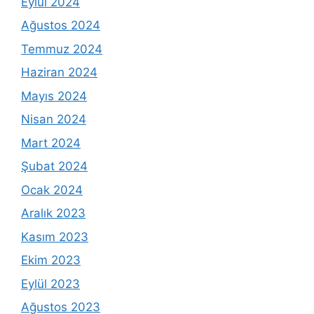
Eylül 2024
Ağustos 2024
Temmuz 2024
Haziran 2024
Mayıs 2024
Nisan 2024
Mart 2024
Şubat 2024
Ocak 2024
Aralık 2023
Kasım 2023
Ekim 2023
Eylül 2023
Ağustos 2023