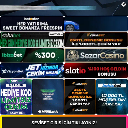
×
SEVİBET GİRİŞ İÇİN TIKLAYINIZ!