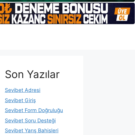
Son Yazılar
Sevibet Adresi
Sevibet Giriş
Sevibet Form Doğruluğu
Sevibet Soru Desteği
Sevibet Yarış Bahisleri