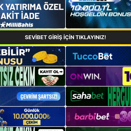
SEVİBET GİRİŞ İÇİN TIKLAYINIZ!