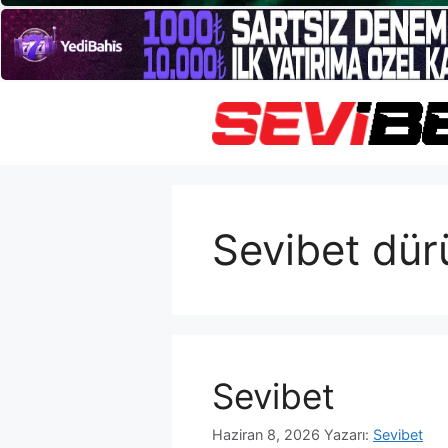
İçeriğe
atla
Sevibet dür
Sevibet
Haziran 8, 2026
Yazarı:
Sevibet