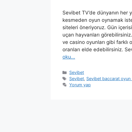
Sevibet TV’de dünyanın her yer
kesmeden oyun oynamak istey
siteleri öneriyoruz. Gün içer
uçan hayvanları görebilirsiniz
ve casino oyunları gibi farklı
oranları elde edebilirsiniz.
oku…
Kategoriler
Sevibet
Etiketler
Sevibet
,
Sevibet baccarat oyun 
Yorum yap