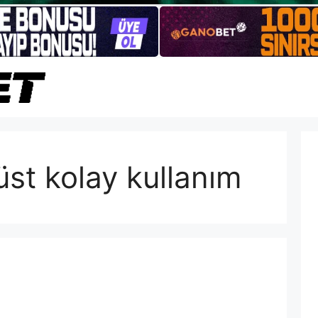
üst kolay kullanım