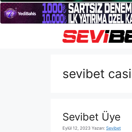
İçeriğe
atla
sevibet cas
Sevibet Üye
Eylül 12, 2023
Yazarı:
Sevibet