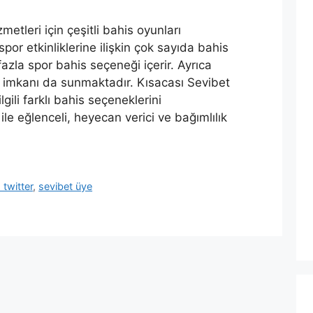
etleri için çeşitli bahis oyunları
or etkinliklerine ilişkin çok sayıda bahis
azla spor bahis seçeneği içerir. Ayrıca
s imkanı da sunmaktadır. Kısacası Sevibet
lgili farklı bahis seçeneklerini
le eğlenceli, heyecan verici ve bağımlılık
 twitter
,
sevibet üye