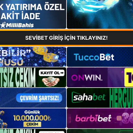
SEVİBET GİRİŞ İÇİN TIKLAYINIZ!