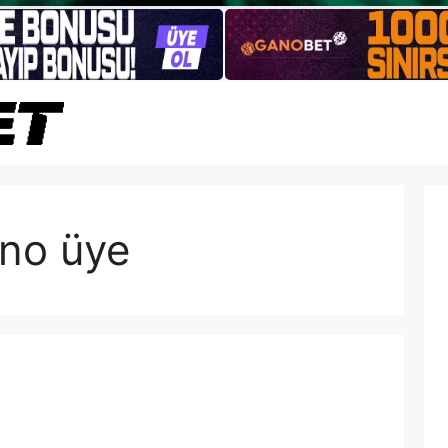
ino üye