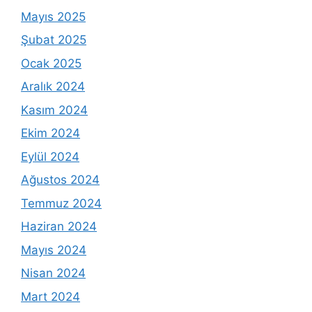
Mayıs 2025
Şubat 2025
Ocak 2025
Aralık 2024
Kasım 2024
Ekim 2024
Eylül 2024
Ağustos 2024
Temmuz 2024
Haziran 2024
Mayıs 2024
Nisan 2024
Mart 2024