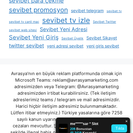
sevibet para çekme
sevibet promosyon
sevibet telegram
sevibet tv
sevibet tv izle
sevibet tv canli maç
Sevibet Twitter
Sevibet Yeni Adresi
sevibet web sitesi
Sevibet Yeni Giriş
Sevibet Şikayet
Sevibet Üyelik
twitter sevibet
yeni adresi sevibet
yeni giris sevibet
Avrasya'nın en büyük reklam platformunda olmak için
Microsoft Teams:
reklam@avrasyamarketing.com
adresimizden veya Telegram: @Avrasyamarketing
adresimizden irtibat kurabilirsiniz. (Tek iletişim
adreslerimiz teams / telegram ve mail adresimizdir.
Harici hiçbir iletişim adresimiz bulunmamaktadır.
Lütfen itibar etmeyiniz.) Türkiye yasalarına göre 7258
sayılı kanun uyarınca yasa dışı bahis oynamanın
cezaları mevcuttur. Şu an bulunduğunuz site hiç bir
şekilde illegal bahis oyunları oynatmıyor ve oynamaya