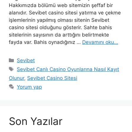
Hakkımızda bölümü web sitemizin şeffaf bir
alanıdır. Sevibet casino sitesi yatırma ve çekme
işlemlerinin yapılmış olması sitenin Sevibet
casino sitesi olduğunu gösterir. Sahte bahis
sitelerinin sayısının da arttığını belirtmekte
fayda var. Bahis oynadığınız …
Devamını oku…
Kategoriler
Sevibet
Etiketler
Sevibet Canlı Casino Oyunlarına Nasıl Kayıt
Olunur
,
Sevibet Casino Sitesi
Yorum yap
Son Yazılar