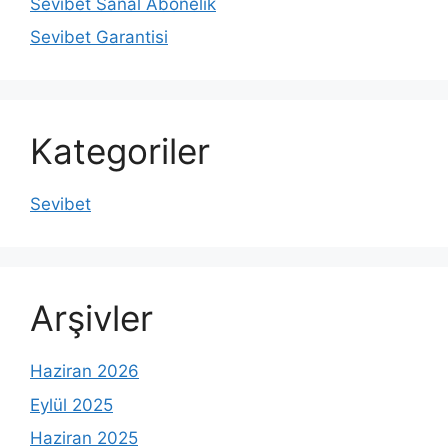
Sevibet Sanal Abonelik
Sevibet Garantisi
Kategoriler
Sevibet
Arşivler
Haziran 2026
Eylül 2025
Haziran 2025