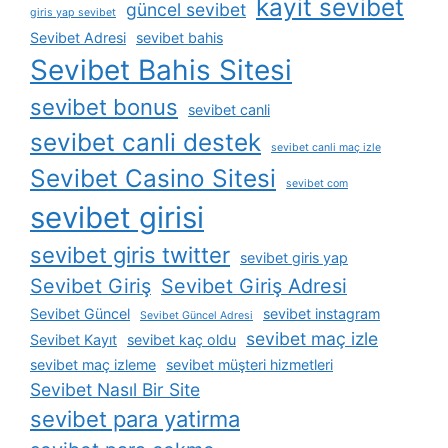
kayit sevibet
güncel sevibet
giris yap sevibet
Sevibet Adresi
sevibet bahis
Sevibet Bahis Sitesi
sevibet bonus
sevibet canli
sevibet canli destek
sevibet canli maç izle
Sevibet Casino Sitesi
sevibet com
sevibet girisi
sevibet giris twitter
sevibet giris yap
Sevibet Giriş
Sevibet Giriş Adresi
Sevibet Güncel
sevibet instagram
Sevibet Güncel Adresi
sevibet maç izle
Sevibet Kayıt
sevibet kaç oldu
sevibet maç izleme
sevibet müşteri hizmetleri
Sevibet Nasıl Bir Site
sevibet para yatirma