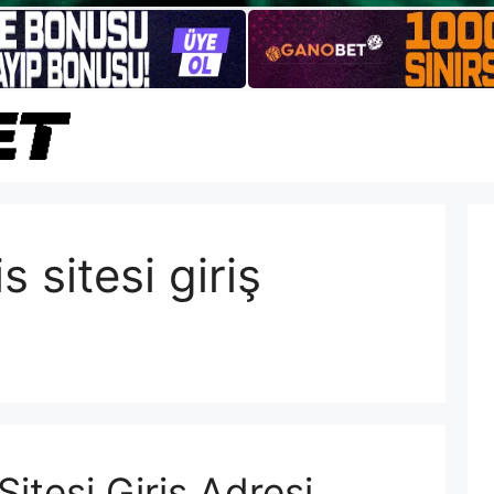
s sitesi giriş
Sitesi Giriş Adresi