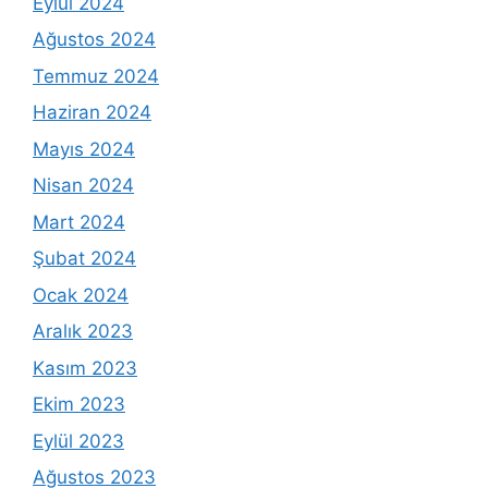
Eylül 2024
Ağustos 2024
Temmuz 2024
Haziran 2024
Mayıs 2024
Nisan 2024
Mart 2024
Şubat 2024
Ocak 2024
Aralık 2023
Kasım 2023
Ekim 2023
Eylül 2023
Ağustos 2023