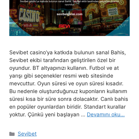
Sevibet casino’ya katkıda bulunun sanal Bahis,
Sevibet ekibi tarafından geliştirilen özel bir
oyundur. BT altyapınızı kullanın. Futbol ve at
yarışı gibi seçenekler resmi web sitesinde
mevcuttur. Oyun süresi ve oyun süresi kısadır.
Bu nedenle oluşturduğunuz kuponların kullanım
süresi kısa bir süre sonra dolacaktır. Canlı bahis
en popüler oyunlardan biridir. Standart kurallar
yoktur. Çünkü yeni başlayan …
Devamını oku…
Kategoriler
Sevibet