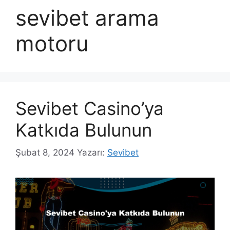
sevibet arama
motoru
Sevibet Casino’ya
Katkıda Bulunun
Şubat 8, 2024
Yazarı:
Sevibet