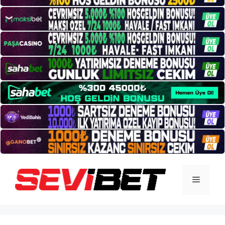
İçeriğe
atla
Menü