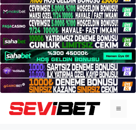
İçeriğe
atla
Menü