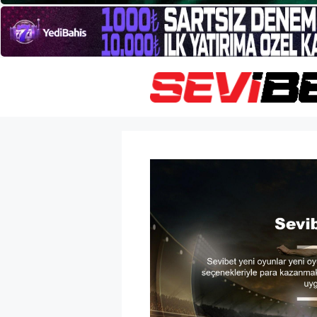
İçeriğe
atla