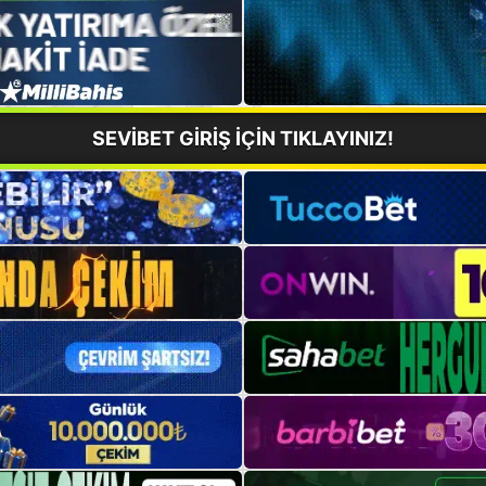
SEVİBET GİRİŞ İÇİN TIKLAYINIZ!