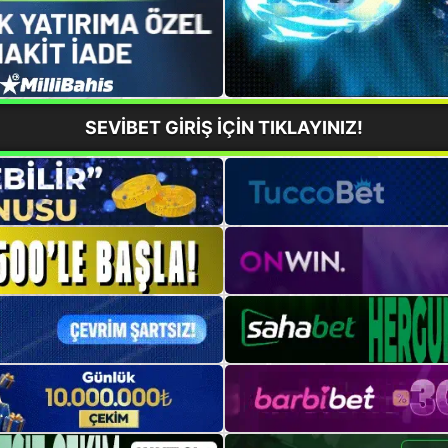
SEVİBET GİRİŞ İÇİN TIKLAYINIZ!