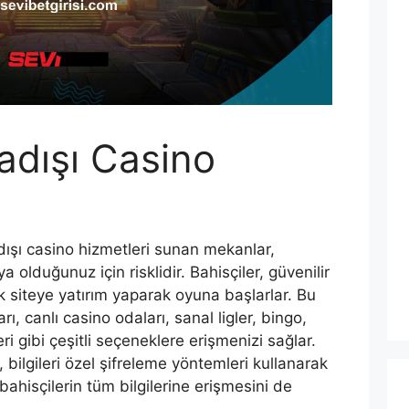
adışı Casino
ışı casino hizmetleri sunan mekanlar,
a olduğunuz için risklidir. Bahisçiler, güvenilir
k siteye yatırım yaparak oyuna başlarlar. Bu
rı, canlı casino odaları, sanal ligler, bingo,
ri gibi çeşitli seçeneklere erişmenizi sağlar.
bilgileri özel şifreleme yöntemleri kullanarak
ahisçilerin tüm bilgilerine erişmesini de