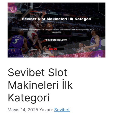
Sevibet Slot
Makineleri İlk
Kategori
Mayıs 14, 2025
Yazarı:
Sevibet