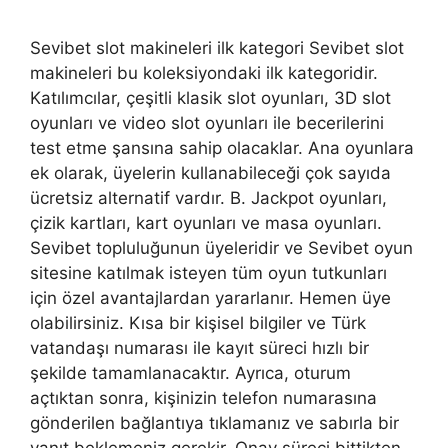
Sevibet slot makineleri ilk kategori Sevibet slot
makineleri bu koleksiyondaki ilk kategoridir.
Katılımcılar, çeşitli klasik slot oyunları, 3D slot
oyunları ve video slot oyunları ile becerilerini
test etme şansına sahip olacaklar. Ana oyunlara
ek olarak, üyelerin kullanabileceği çok sayıda
ücretsiz alternatif vardır. B. Jackpot oyunları,
çizik kartları, kart oyunları ve masa oyunları.
Sevibet topluluğunun üyeleridir ve Sevibet oyun
sitesine katılmak isteyen tüm oyun tutkunları
için özel avantajlardan yararlanır. Hemen üye
olabilirsiniz. Kısa bir kişisel bilgiler ve Türk
vatandaşı numarası ile kayıt süreci hızlı bir
şekilde tamamlanacaktır. Ayrıca, oturum
açtıktan sonra, kişinizin telefon numarasına
gönderilen bağlantıya tıklamanız ve sabırla bir