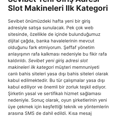
Slot Makineleri Ilk Kategori
Sevibet önümüzdeki hafta yeni bir giriş
adresiyle satışa sunulacak. Pek çok web
sitesinde, özellikle de içinde bulunduğumuz
dijital çağda, banka havalelerinin mevcut
olduğunu fark etmiyorum. Şeffaf yönetim
anlayışının rafa kalkması nedeniyle bu fikir rafa
kaldırıldı.
Sevibet yeni giriş adresi slot
makineleri ilk kategori
müşteri memnuniyeti
canlı bahis siteleri yasa dışı bahis siteleri olarak
kabul edilmektedir. Bu tür çalışmalar yasa dışı
kabul ediliyor ve önemli bir zorluk teşkil ediyor.
Şirketin yasal ve sertifikalı hizmet sağlaması
nedeniyle. Sonuç olarak, oyun şirketlerinin yeni
üye çekmek için keşfettiği teknik ve yöntemlerin
arasına SMS de dahil edildi. Kısa mesaj