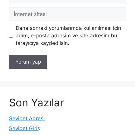
posta
İnternet
sitesi
Daha sonraki yorumlarımda kullanılması için
adım, e-posta adresim ve site adresim bu
tarayıcıya kaydedilsin.
Son Yazılar
Sevibet Adresi
Sevibet Giriş