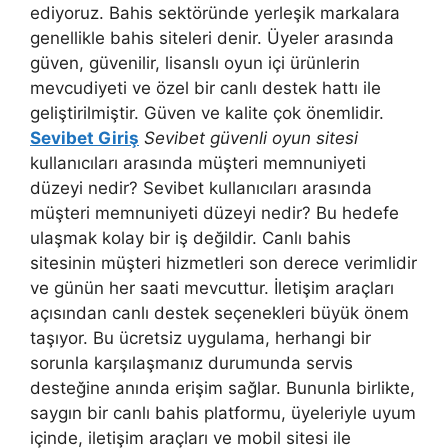
ediyoruz. Bahis sektöründe yerleşik markalara
genellikle bahis siteleri denir. Üyeler arasında
güven, güvenilir, lisanslı oyun içi ürünlerin
mevcudiyeti ve özel bir canlı destek hattı ile
geliştirilmiştir. Güven ve kalite çok önemlidir.
Sevibet Giriş
Sevibet güvenli oyun sitesi
kullanıcıları arasında müşteri memnuniyeti
düzeyi nedir? Sevibet kullanıcıları arasında
müşteri memnuniyeti düzeyi nedir? Bu hedefe
ulaşmak kolay bir iş değildir. Canlı bahis
sitesinin müşteri hizmetleri son derece verimlidir
ve günün her saati mevcuttur. İletişim araçları
açısından canlı destek seçenekleri büyük önem
taşıyor. Bu ücretsiz uygulama, herhangi bir
sorunla karşılaşmanız durumunda servis
desteğine anında erişim sağlar. Bununla birlikte,
saygın bir canlı bahis platformu, üyeleriyle uyum
içinde, iletişim araçları ve mobil sitesi ile