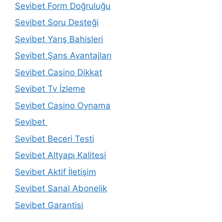
Sevibet Form Doğruluğu
Sevibet Soru Desteği
Sevibet Yarış Bahisleri
Sevibet Şans Avantajları
Sevibet Casino Dikkat
Sevibet Tv İzleme
Sevibet Casino Oynama
Sevibet
Sevibet Beceri Testi
Sevibet Altyapı Kalitesi
Sevibet Aktif İletişim
Sevibet Sanal Abonelik
Sevibet Garantisi