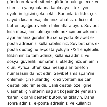
göndererek web siteniz görünür hale gelecek ve
sitenizin yarışmalarına katılmaya istekli yeni
üyelerin ilgisini çekecektir. Bununla birlikte, çok
sayıda kısa mesaj almanız rahatsız edici olabilir.
Lütfen aşağıda verilen talimatlara uyun. Sevibet
kısa mesajlarını almayı önlemek için bir bildirim
ayarlamanız gerekir. Bu senaryoda Sevibet e-
posta adresinizi kullanabilirsiniz. Sevibet sms e-
posta desteğine e-posta yoluyla 7/24 erişilebilir.
Bildiriminize tam adınızı, kullanıcı adınızı ve
sosyal güvenlik numaranızı eklediğinizden emin
olun. Ayrıca lütfen kısa mesajı alan telefon
numarasını da not edin. Sevibet sms spam’ını
önlemek için kullandığı ikinci yöntem ise canlı
destek bildirimleridir. Canlı destek özelliğine
ulaşmak için sitenin sağ alt köşesinde yer alan
‘karanlık canlı destek’ butonuna tıklayın. Daha
sonra adınızı, e-posta adresinizi ve kullanıcı