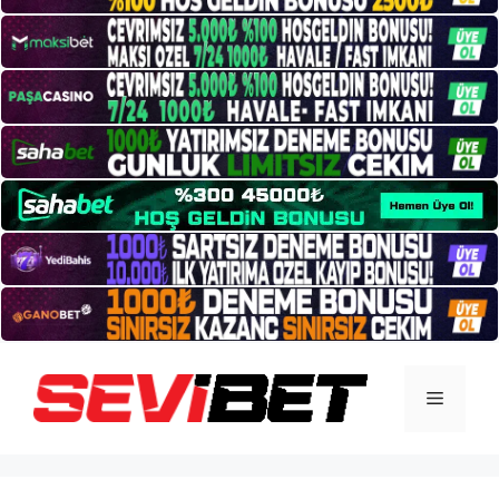
İçeriğe
atla
Menü