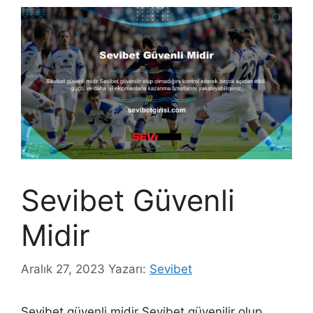
Sevibet Güvenli
Midir
Aralık 27, 2023
Yazarı:
Sevibet
Sevibet güvenli midir Sevibet güvenilir olup