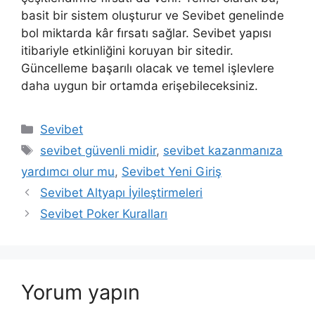
basit bir sistem oluşturur ve Sevibet genelinde
bol miktarda kâr fırsatı sağlar. Sevibet yapısı
itibariyle etkinliğini koruyan bir sitedir.
Güncelleme başarılı olacak ve temel işlevlere
daha uygun bir ortamda erişebileceksiniz.
Kategoriler
Sevibet
Etiketler
sevibet güvenli midir
,
sevibet kazanmanıza
yardımcı olur mu
,
Sevibet Yeni Giriş
Sevibet Altyapı İyileştirmeleri
Sevibet Poker Kuralları
Yorum yapın