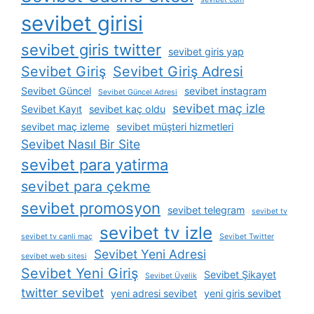
sevibet girisi
sevibet giris twitter
sevibet giris yap
Sevibet Giriş
Sevibet Giriş Adresi
Sevibet Güncel
sevibet instagram
Sevibet Güncel Adresi
sevibet maç izle
Sevibet Kayıt
sevibet kaç oldu
sevibet maç izleme
sevibet müşteri hizmetleri
Sevibet Nasıl Bir Site
sevibet para yatirma
sevibet para çekme
sevibet promosyon
sevibet telegram
sevibet tv
sevibet tv izle
sevibet tv canli maç
Sevibet Twitter
Sevibet Yeni Adresi
sevibet web sitesi
Sevibet Yeni Giriş
Sevibet Şikayet
Sevibet Üyelik
twitter sevibet
yeni adresi sevibet
yeni giris sevibet