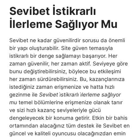
Sevibet İstikrarlı
İlerleme Sağlıyor Mu
Sevibet ne kadar güvenilirdir sorusu da önemli
bir yapı oluşturabilir. Site güven temasıyla
istikrarlı bir denge sağlamayı başarıyor. Her
zaman güvenilir, her zaman aktif. Seviyeye göre
bunu değiştirebilirsiniz, böylece bu etkileşimi
her zaman sürdürebilirsiniz. Bu, kazançlarınıza
istediğiniz zaman erişmenize ve hatta hızlı
gezinme ile
Sevibet i̇stikrarlı i̇lerleme sağlıyor
mu
temel bölümlerine erişmenize olanak tanır
ve sizi hızlı kazanç seviyeleriyle gücü
dengeleyecek bir konuma getirir. Etkin bir bahis
ortamından alacağınız tüm destek ile Sevibet en
güncel ve kaliteli oyuncusu olacağınızdan emin