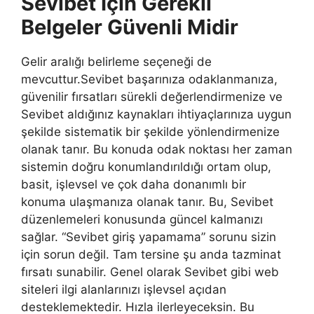
Sevibet İçin Gerekli
Belgeler Güvenli Midir
Gelir aralığı belirleme seçeneği de
mevcuttur.Sevibet başarınıza odaklanmanıza,
güvenilir fırsatları sürekli değerlendirmenize ve
Sevibet aldığınız kaynakları ihtiyaçlarınıza uygun
şekilde sistematik bir şekilde yönlendirmenize
olanak tanır. Bu konuda odak noktası her zaman
sistemin doğru konumlandırıldığı ortam olup,
basit, işlevsel ve çok daha donanımlı bir
konuma ulaşmanıza olanak tanır. Bu, Sevibet
düzenlemeleri konusunda güncel kalmanızı
sağlar. “Sevibet giriş yapamama” sorunu sizin
için sorun değil. Tam tersine şu anda tazminat
fırsatı sunabilir. Genel olarak Sevibet gibi web
siteleri ilgi alanlarınızı işlevsel açıdan
desteklemektedir. Hızla ilerleyeceksin. Bu