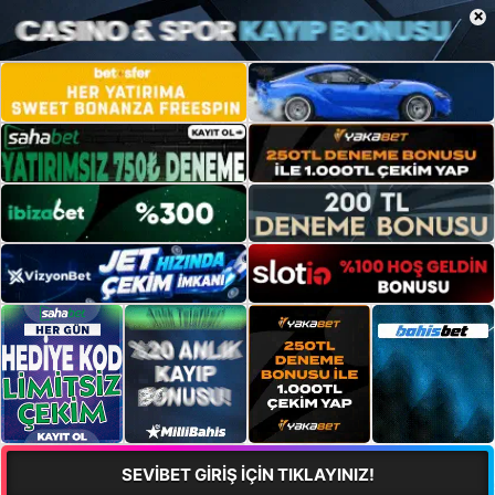
×
SEVİBET GİRİŞ İÇİN TIKLAYINIZ!