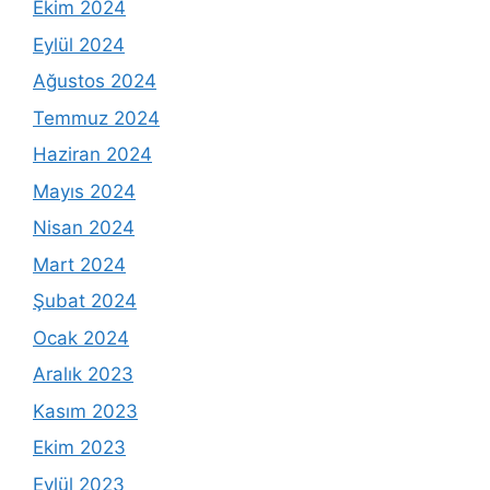
Ekim 2024
Eylül 2024
Ağustos 2024
Temmuz 2024
Haziran 2024
Mayıs 2024
Nisan 2024
Mart 2024
Şubat 2024
Ocak 2024
Aralık 2023
Kasım 2023
Ekim 2023
Eylül 2023