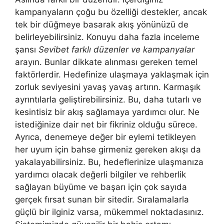
kampanyaların çoğu bu özelliği destekler, ancak
tek bir düğmeye basarak akış yönünüzü de
belirleyebilirsiniz. Konuyu daha fazla inceleme
şansı
Sevibet farklı düzenler ve kampanyalar
arayın. Bunlar dikkate alınması gereken temel
faktörlerdir. Hedefinize ulaşmaya yaklaşmak için
zorluk seviyesini yavaş yavaş artırın. Karmaşık
ayrıntılarla geliştirebilirsiniz. Bu, daha tutarlı ve
kesintisiz bir akış sağlamaya yardımcı olur. Ne
istediğinize dair net bir fikriniz olduğu sürece.
Ayrıca, denemeye değer bir eylemi tetikleyen
her uyum için bahse girmeniz gereken akışı da
yakalayabilirsiniz. Bu, hedeflerinize ulaşmanıza
yardımcı olacak değerli bilgiler ve rehberlik
sağlayan büyüme ve başarı için çok sayıda
gerçek fırsat sunan bir sitedir. Sıralamalarla
güçlü bir ilginiz varsa, mükemmel noktadasınız.