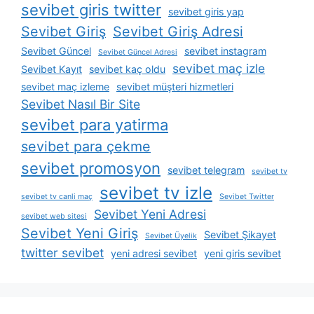
sevibet giris twitter
sevibet giris yap
Sevibet Giriş
Sevibet Giriş Adresi
Sevibet Güncel
sevibet instagram
Sevibet Güncel Adresi
sevibet maç izle
Sevibet Kayıt
sevibet kaç oldu
sevibet maç izleme
sevibet müşteri hizmetleri
Sevibet Nasıl Bir Site
sevibet para yatirma
sevibet para çekme
sevibet promosyon
sevibet telegram
sevibet tv
sevibet tv izle
sevibet tv canli maç
Sevibet Twitter
Sevibet Yeni Adresi
sevibet web sitesi
Sevibet Yeni Giriş
Sevibet Şikayet
Sevibet Üyelik
twitter sevibet
yeni adresi sevibet
yeni giris sevibet