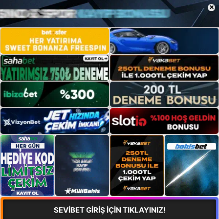
×
SEVİBET GİRİŞ İÇİN TIKLAYINIZ!