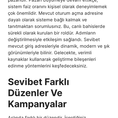
pazarıdır. Pazarı büyümeye devam ettikçe,
sistem faiz oranını kişisel olarak deneyimlemek
çok önemlidir. Mevcut oturum açma adresine
dayalı olarak sisteme bağlı kalmak ve
tanıtmaktan sorumlusınız. Bu, canlı bahislerde
sürekli olarak kurulan bir roldür. Adımların
değiştirilmesiyle etkileşim sağlandı. Sevibet
mevcut giriş adresleriyle dinamik, modern ve şık
görünümleriyle bilinir. Gelecekte, verimli
kaynaklar kullanarak geliştirme bileşenleri
edinme yöntemlerini keşfedeceksiniz.
Sevibet Farklı
Düzenler Ve
Kampanyalar
Aslında farklı bir düzendir. İçerdiğiniz