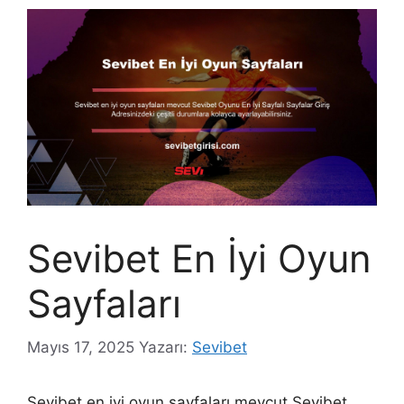
Sevibet En İyi Oyun
Sayfaları
Mayıs 17, 2025
Yazarı:
Sevibet
Sevibet en iyi oyun sayfaları mevcut Sevibet