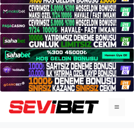
İçeriğe
atla
Menü