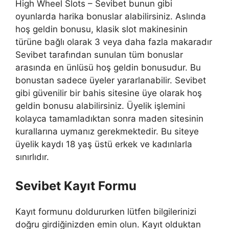
High Wheel Slots – Sevibet bunun gibi
oyunlarda harika bonuslar alabilirsiniz. Aslında
hoş geldin bonusu, klasik slot makinesinin
türüne bağlı olarak 3 veya daha fazla makaradır
Sevibet tarafından sunulan tüm bonuslar
arasında en ünlüsü hoş geldin bonusudur. Bu
bonustan sadece üyeler yararlanabilir. Sevibet
gibi güvenilir bir bahis sitesine üye olarak hoş
geldin bonusu alabilirsiniz. Üyelik işlemini
kolayca tamamladıktan sonra maden sitesinin
kurallarına uymanız gerekmektedir. Bu siteye
üyelik kaydı 18 yaş üstü erkek ve kadınlarla
sınırlıdır.
Sevibet Kayıt Formu
Kayıt formunu doldururken lütfen bilgilerinizi
doğru girdiğinizden emin olun. Kayıt olduktan