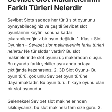
Farklı Türleri Nelerdir
Sevibet Slots sadece her türlü slot oyununu
oynayabileceğiniz ve çeşitli Sevibet slot
oyunlarının keyfini sonuna kadar
çıkarabileceğiniz bir oyun değildir. 1. Klasik Slot
Oyunları –
Sevibet slot makinelerinin farklı türleri
nelerdir
Ne tür slotlar vardır? Bu slot
makinelerinde slot oyunu üç makaradan oluşur.
Bu oyunda farklı şekiller aynı anda ortaya
çıktığında kazanırsınız. 2. 3D Slot Oyunu- Bu
oyun türü, çok ünlü Sevibet oyun türüne
dayanmaktadır. Bu oyun türü, hikaye oyunu olan
bir slot oyunudur.
Geleneksel Sevibet slot makinelerinden
sıkıldıysanız, bu slot makinesi tam size göre. 3.