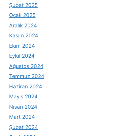
Şubat 2025
Ocak 2025
Aralık 2024
Kasım 2024
Ekim 2024
Eylül 2024
Ağustos 2024
Temmuz 2024
Haziran 2024
Mayıs 2024
Nisan 2024
Mart 2024
Şubat 2024