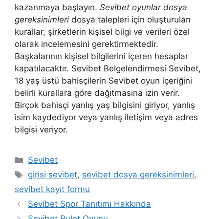
kazanmaya başlayın.
Sevibet oyunlar dosya
gereksinimleri
dosya talepleri için oluşturulan
kurallar, şirketlerin kişisel bilgi ve verileri özel
olarak incelemesini gerektirmektedir.
Başkalarının kişisel bilgilerini içeren hesaplar
kapatılacaktır. Sevibet Belgelendirmesi Sevibet,
18 yaş üstü bahisçilerin Sevibet oyun içeriğini
belirli kurallara göre dağıtmasına izin verir.
Birçok bahisçi yanlış yaş bilgisini giriyor, yanlış
isim kaydediyor veya yanlış iletişim veya adres
bilgisi veriyor.
Kategoriler
Sevibet
Etiketler
girisi sevibet
,
sevibet dosya gereksinimleri
,
sevibet kayıt formu
Sevibet Spor Tanıtımı Hakkında
Sevibet Rulet Oyunu