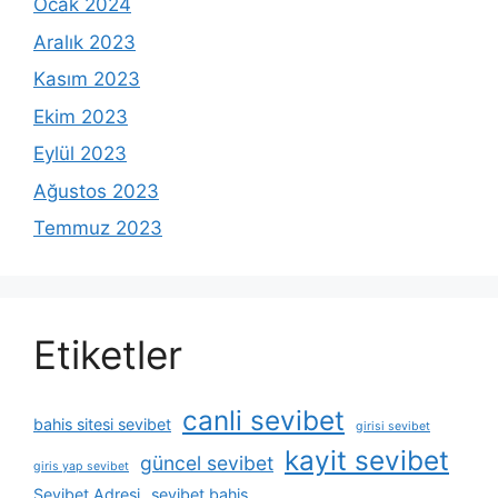
Ocak 2024
Aralık 2023
Kasım 2023
Ekim 2023
Eylül 2023
Ağustos 2023
Temmuz 2023
Etiketler
canli sevibet
bahis sitesi sevibet
girisi sevibet
kayit sevibet
güncel sevibet
giris yap sevibet
Sevibet Adresi
sevibet bahis