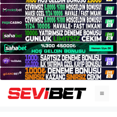
İçeriğe
atla
Menü