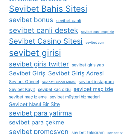
Sevibet Bahis Sitesi
sevibet bonus
sevibet canli
sevibet canli destek
sevibet canli maç izle
Sevibet Casino Sitesi
sevibet com
sevibet girisi
sevibet giris twitter
sevibet giris yap
Sevibet Giriş
Sevibet Giriş Adresi
Sevibet Güncel
sevibet instagram
Sevibet Güncel Adresi
sevibet maç izle
Sevibet Kayıt
sevibet kaç oldu
sevibet maç izleme
sevibet müşteri hizmetleri
Sevibet Nasıl Bir Site
sevibet para yatirma
sevibet para çekme
sevibet promosyon
sevibet telegram
sevibet tv