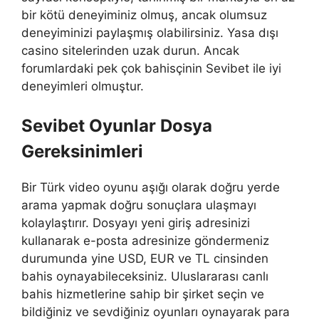
bir kötü deneyiminiz olmuş, ancak olumsuz
deneyiminizi paylaşmış olabilirsiniz. Yasa dışı
casino sitelerinden uzak durun. Ancak
forumlardaki pek çok bahisçinin Sevibet ile iyi
deneyimleri olmuştur.
Sevibet Oyunlar Dosya
Gereksinimleri
Bir Türk video oyunu aşığı olarak doğru yerde
arama yapmak doğru sonuçlara ulaşmayı
kolaylaştırır. Dosyayı yeni giriş adresinizi
kullanarak e-posta adresinize göndermeniz
durumunda yine USD, EUR ve TL cinsinden
bahis oynayabileceksiniz. Uluslararası canlı
bahis hizmetlerine sahip bir şirket seçin ve
bildiğiniz ve sevdiğiniz oyunları oynayarak para