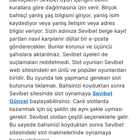
kurallara göre dağıtmasına izin verir. Birçok
bahisçi yanlış yaş bilgisini giriyor, yanlış isim
kaydediyor veya yanlış iletişim veya adres
bilgisi veriyor. Sizin adınıza
Sevibet belge kayıt
şartları nasıl karşılanır
dijital bir e-posta
gönderecekler. Bunlar korunur ve üçüncü
şahıslara aktarılmaz. Sevibet üyeleri de
suçlamaları reddetmedi. Slot oyunları Sevibet
web sitesindeki en ünlü ve popüler oyunlardan
biridir. Bu oyunda tek yapmanız gereken slot
butonuna tıklamak. Bahsinizi koyduktan sonra
Sevibet sitesinde slot oynamaya
Sevibet
Güncel
başlayabilirsiniz. Canlı slotlarda
kazanmak için üç şeklin de aynı şekle uyması
gerekir. Sevibet slotları çeşitli seçeneklerle gelir.
Bu sayede bahsinizi koyduktan sonra Sevibet
sitesindeki slot makinelerinde oynamaya