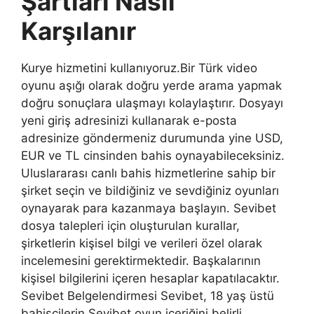
Şartları Nasıl
Karşılanır
Kurye hizmetini kullanıyoruz.Bir Türk video
oyunu aşığı olarak doğru yerde arama yapmak
doğru sonuçlara ulaşmayı kolaylaştırır. Dosyayı
yeni giriş adresinizi kullanarak e-posta
adresinize göndermeniz durumunda yine USD,
EUR ve TL cinsinden bahis oynayabileceksiniz.
Uluslararası canlı bahis hizmetlerine sahip bir
şirket seçin ve bildiğiniz ve sevdiğiniz oyunları
oynayarak para kazanmaya başlayın. Sevibet
dosya talepleri için oluşturulan kurallar,
şirketlerin kişisel bilgi ve verileri özel olarak
incelemesini gerektirmektedir. Başkalarının
kişisel bilgilerini içeren hesaplar kapatılacaktır.
Sevibet Belgelendirmesi Sevibet, 18 yaş üstü
bahisçilerin Sevibet oyun içeriğini belirli