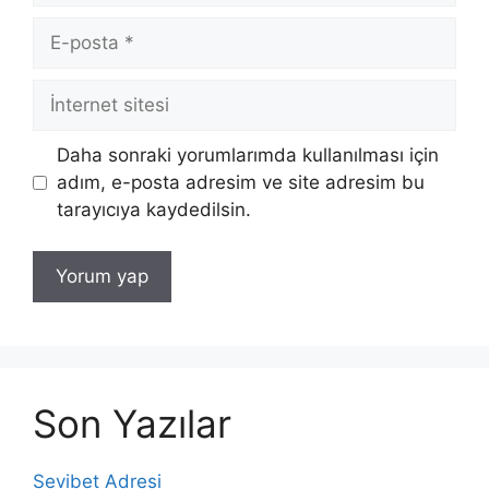
E-
posta
İnternet
sitesi
Daha sonraki yorumlarımda kullanılması için
adım, e-posta adresim ve site adresim bu
tarayıcıya kaydedilsin.
Son Yazılar
Sevibet Adresi