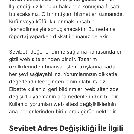
İlgilendiğiniz konular hakkında konuşma fırsatı
bulacaksınız. O bir müşteri hizmetleri uzmanıdır.
Küfür veya küfür kullanmak hesabın
feshedilmesiyle sonuçlanacaktır. Bu nedenle
röportaj yaparken dikkatli olmanız gerekir.
Sevibet, değerlendirme sağlama konusunda en
gizli web sitelerinden biridir. Tasarım
özelliklerinden finansal işlem akışlarına kadar
her şeyi sağlayabiliriz. Yorumlarınızın dikkatle
değerlendirileceğinden emin olabilirsiniz.
Elbette kullanıcı geri bildirimleri web sitenizde
değişiklik yapmanın ana nedenlerinden biridir.
Kullanıcı yorumları web sitesi değişikliklerinin
ana nedenlerinden biri olarak görünmektedir.
Sevibet Adres Değişikliği İle İlgili