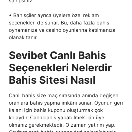
sahipsiniz.
• Bahisçiler ayrıca üyelere özel reklam
seçenekleri de sunar. Bu, daha fazla bahis
oynamanıza ve casino oyunlarına katılmanıza
olanak tanır.
Sevibet Canlı Bahis
Seçenekleri Nelerdir
Bahis Sitesi Nasıl
Canlı bahis size maç sırasında anında değişen
oranlara bahis yapma imkânı sunar. Oyunun geri
kalanı için bahis kuponu oluşturmak çok
kolaydır. Canlı bahis yapabilmek için üye
olmanız gerekmektedir. O zaman yatırım yap.