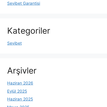
Sevibet Garantisi
Kategoriler
Sevibet
Arşivler
Haziran 2026
Eylül 2025
Haziran 2025