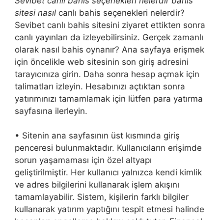
Sevibet canlı bahis seçenekleri nelerdir bahis
sitesi nasıl
canlı bahis seçenekleri nelerdir?
Sevibet canlı bahis sitesini ziyaret ettikten sonra
canlı yayınları da izleyebilirsiniz. Gerçek zamanlı
olarak nasıl bahis oynanır? Ana sayfaya erişmek
için öncelikle web sitesinin son giriş adresini
tarayıcınıza girin. Daha sonra hesap açmak için
talimatları izleyin. Hesabınızı açtıktan sonra
yatırımınızı tamamlamak için lütfen para yatırma
sayfasına ilerleyin.
• Sitenin ana sayfasının üst kısmında giriş
penceresi bulunmaktadır. Kullanıcıların erişimde
sorun yaşamaması için özel altyapı
geliştirilmiştir. Her kullanıcı yalnızca kendi kimlik
ve adres bilgilerini kullanarak işlem akışını
tamamlayabilir. Sistem, kişilerin farklı bilgiler
kullanarak yatırım yaptığını tespit etmesi halinde