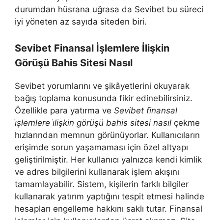
durumdan hüsrana uğrasa da Sevibet bu süreci
iyi yöneten az sayıda siteden biri.
Sevibet Finansal İşlemlere İlişkin
Görüşü Bahis Sitesi Nasıl
Sevibet yorumlarını ve şikâyetlerini okuyarak
bağış toplama konusunda fikir edinebilirsiniz.
Özellikle para yatırma ve
Sevibet finansal
i̇şlemlere i̇lişkin görüşü bahis sitesi nasıl
çekme
hızlarından memnun görünüyorlar. Kullanıcıların
erişimde sorun yaşamaması için özel altyapı
geliştirilmiştir. Her kullanıcı yalnızca kendi kimlik
ve adres bilgilerini kullanarak işlem akışını
tamamlayabilir. Sistem, kişilerin farklı bilgiler
kullanarak yatırım yaptığını tespit etmesi halinde
hesapları engelleme hakkını saklı tutar. Finansal