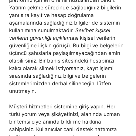
platformu için en önemli hususlardan biridir.
Yatırım çekme sürecinde sağladığınız bilgilerin
yanı sıra kayıt ve hesap doğrulama
aşamalarında sağladığınız bilgiler de sistemin
kullanımına sunulmaktadır.
Sevibet kişisel
verilerin güvenliği açıklaması
kişisel verilerin
güvenliğine ilişkin görüşü. Bu bilgi ve belgelerin
üçüncü şahıslarla paylaşılmayacağından emin
olabilirsiniz. Bir bahis sitesindeki hesabınızı
kalıcı olarak silmek istiyorsanız, kayıt işlemi
sırasında sağladığınız bilgi ve belgelerin
sistemlerimizden derhal silineceğini lütfen
unutmayın.
Müşteri hizmetleri sistemine giriş yapın. Her
türlü yorum veya şikâyetinizi, alanında uzman
bir temsilciye anında bildirme hakkına
sahipsiniz. Kullanıcılar canlı destek hattımıza